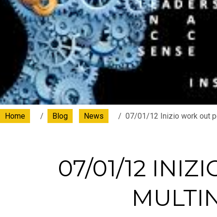
Home
Blog
News
07/01/12 Inizio work out p
07/01/12 INI
MULTI