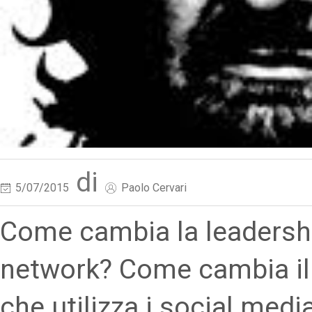
di
5/07/2015
Paolo Cervari
Come cambia la leadershi
network? Come cambia il 
che utilizza i social medi