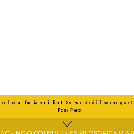
 faccia a faccia con i clienti. Sareste stupiti di sapere quant
Ross Perot
ACHING O CONSULENZA FILOSOFICA VIA S