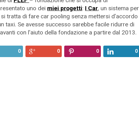
ale di
PLEF
– fondazione che si occupa di
 presentato uno dei
miei progetti
:
I Car
, un sistema per
a si tratta di fare car pooling senza mettersi d’accordo
n taxi. Se avesse successo sarebbe facile ridurre di
 avanti con l’aiuto della fondazione a partire dal 2013.
0
0
0
0