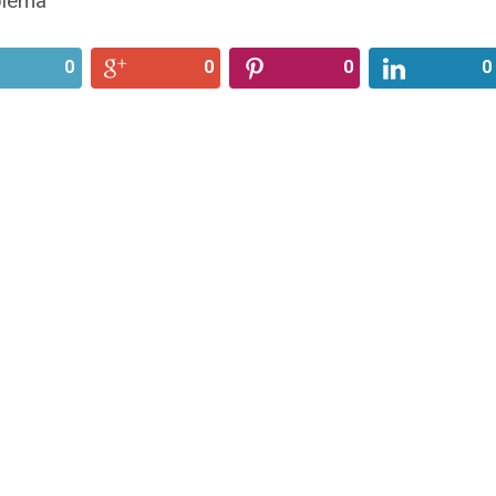
blema
0
0
0
0