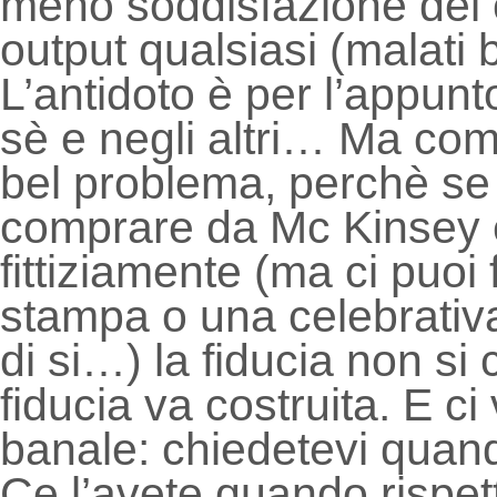
meno soddisfazione del c
output qualsiasi (malati 
L’antidoto è per l’appunto
sè e negli altri… Ma come
bel problema, perchè se i
comprare da Mc Kinsey e
fittiziamente (ma ci puoi
stampa o una celebrativa
di si…) la fiducia non si
fiducia va costruita. E c
banale: chiedetevi quand
Ce l’avete quando rispett