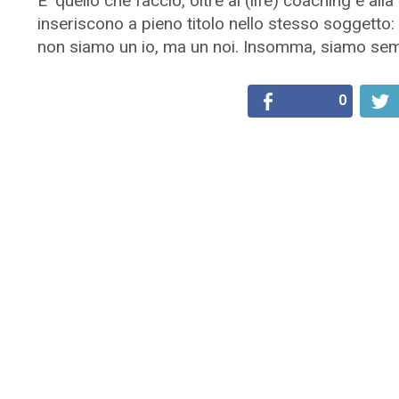
E’ quello che faccio, oltre al (life) coaching e al
inseriscono a pieno titolo nello stesso soggetto
non siamo un io, ma un noi. Insomma, siamo sempr
0