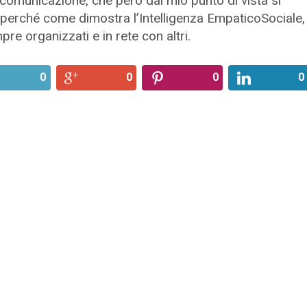
la comunicazione, che però dal mio punto di vista si
: perché come dimostra l’Intelligenza EmpaticoSociale,
e organizzati e in rete con altri.
0
0
0
0