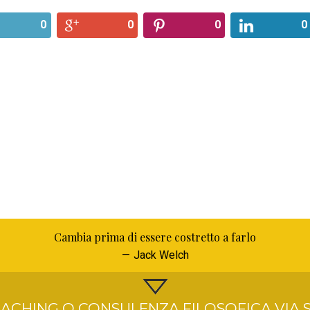
0
0
0
0
Cambia prima di essere costretto a farlo
Jack Welch
ACHING O CONSULENZA FILOSOFICA VIA S