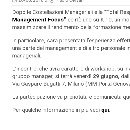
26/06/2018
di
Paolo Cervari
Dopo le Costellazioni Manageriali e la “Total Resp
Management Focus”
ce n’è uno su K 10, un mo
massimizzare il rendimento della formazione medi
In particolare
,
sarà presentata l’esperienza effett
una parte del management e di altro personale i
manageriali.
L’incontro, che avrà carattere di workshop, su in
gruppo manager, si terrà venerdì
29 giugno,
dal
Via Gaspare Bugatti 7, Milano (MM Porta Genova
La partecipazione va prenotata e comunicata qu
Per qualche informazione in più vedi
qui
.